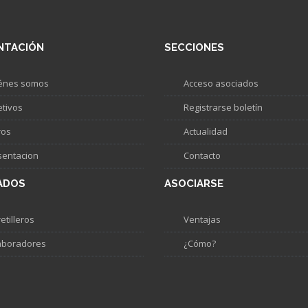
NTACIÓN
SECCIONES
énes somos
Acceso asociados
etivos
Registrarse boletín
ros
Actualidad
sentacion
Contacto
ADOS
ASOCIARSE
etilleros
Ventajas
aboradores
¿Cómo?