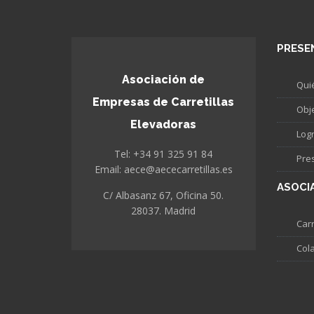
PRESE
Asociación de
Qui
Empresas de Carretillas
Obj
Elevadoras
Log
Tel: +34 91 325 91 84
Pre
Email: aece@aececarretillas.es
ASOCI
C/ Albasanz 67, Oficina 50.
28037. Madrid
Carr
Col