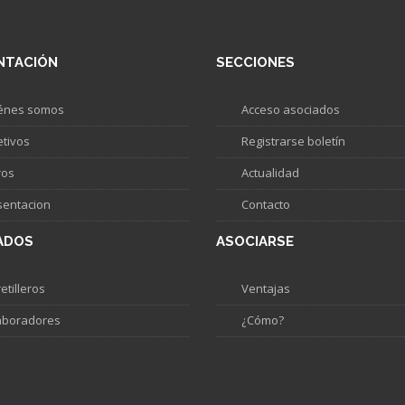
NTACIÓN
SECCIONES
énes somos
Acceso asociados
etivos
Registrarse boletín
ros
Actualidad
sentacion
Contacto
ADOS
ASOCIARSE
etilleros
Ventajas
aboradores
¿Cómo?