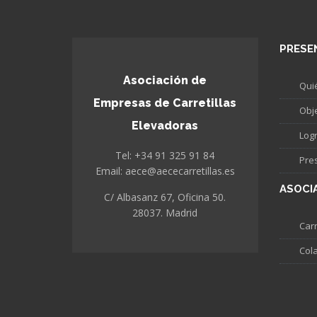
PRESE
Asociación de
Qui
Empresas de Carretillas
Obj
Elevadoras
Log
Tel: +34 91 325 91 84
Pre
Email: aece@aececarretillas.es
ASOCI
C/ Albasanz 67, Oficina 50.
28037. Madrid
Carr
Col