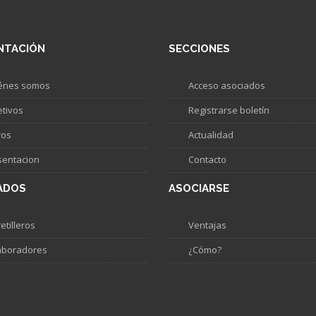
NTACIÓN
SECCIONES
énes somos
Acceso asociados
etivos
Registrarse boletín
ros
Actualidad
sentacion
Contacto
ADOS
ASOCIARSE
etilleros
Ventajas
aboradores
¿Cómo?