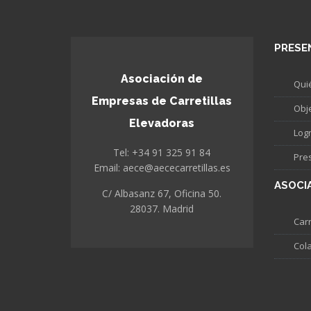
PRESE
Asociación de
Qui
Empresas de Carretillas
Obj
Elevadoras
Log
Tel: +34 91 325 91 84
Pre
Email: aece@aececarretillas.es
ASOCI
C/ Albasanz 67, Oficina 50.
28037. Madrid
Carr
Col