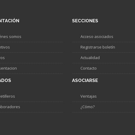
NTACIÓN
SECCIONES
énes somos
Acceso asociados
etivos
Registrarse boletín
ros
Actualidad
sentacion
Contacto
ADOS
ASOCIARSE
etilleros
Ventajas
aboradores
¿Cómo?