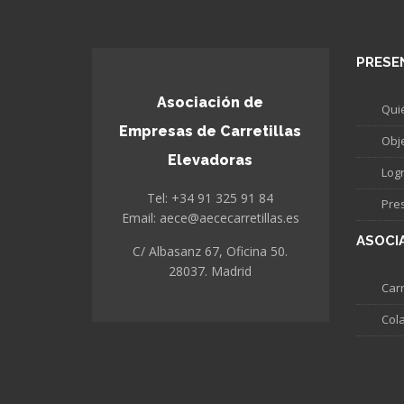
PRESE
Asociación de
Qui
Empresas de Carretillas
Obj
Elevadoras
Log
Tel: +34 91 325 91 84
Pre
Email: aece@aececarretillas.es
ASOCI
C/ Albasanz 67, Oficina 50.
28037. Madrid
Carr
Col