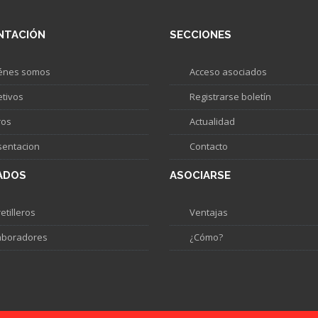
NTACIÓN
SECCIONES
énes somos
Acceso asociados
etivos
Registrarse boletín
ros
Actualidad
sentacion
Contacto
ADOS
ASOCIARSE
etilleros
Ventajas
aboradores
¿Cómo?