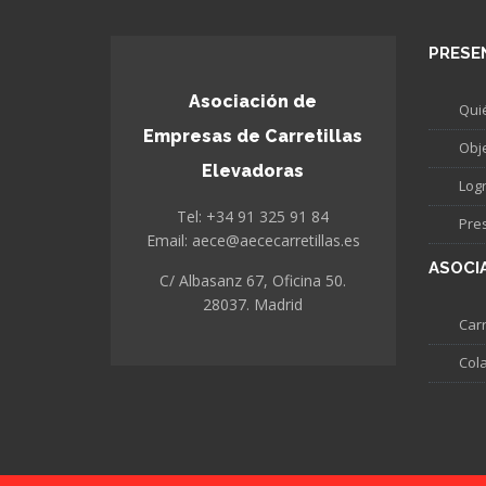
PRESE
Asociación de
Qui
Empresas de Carretillas
Obj
Elevadoras
Log
Tel: +34 91 325 91 84
Pre
Email: aece@aececarretillas.es
ASOCI
C/ Albasanz 67, Oficina 50.
28037. Madrid
Carr
Col