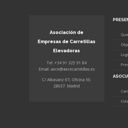
PRESE
Asociación de
Qui
Empresas de Carretillas
Obj
Elevadoras
Log
Tel: +34 91 325 91 84
Pre
Email: aece@aececarretillas.es
ASOCI
C/ Albasanz 67, Oficina 50.
28037. Madrid
Carr
Col