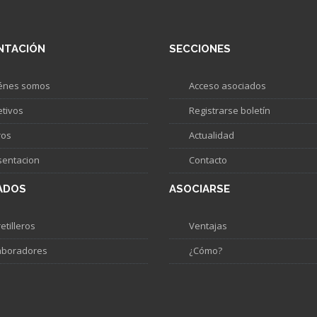
NTACIÓN
SECCIONES
énes somos
Acceso asociados
etivos
Registrarse boletín
ros
Actualidad
sentacion
Contacto
ADOS
ASOCIARSE
etilleros
Ventajas
aboradores
¿Cómo?