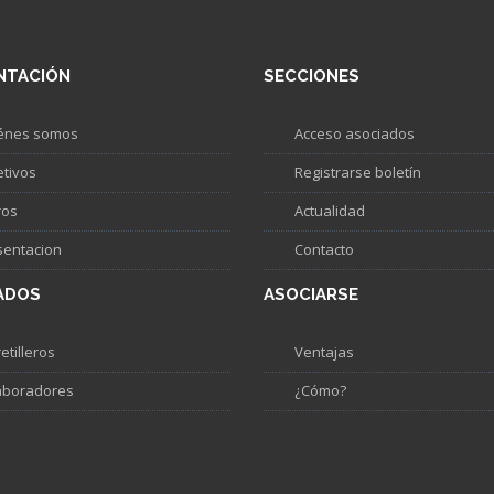
NTACIÓN
SECCIONES
énes somos
Acceso asociados
etivos
Registrarse boletín
ros
Actualidad
sentacion
Contacto
ADOS
ASOCIARSE
etilleros
Ventajas
aboradores
¿Cómo?