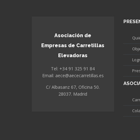
PRESE
Asociación de
Qui
Empresas de Carretillas
Obj
Elevadoras
Log
Tel: +34 91 325 91 84
Pre
Email: aece@aececarretillas.es
ASOCI
C/ Albasanz 67, Oficina 50.
28037. Madrid
Carr
Col