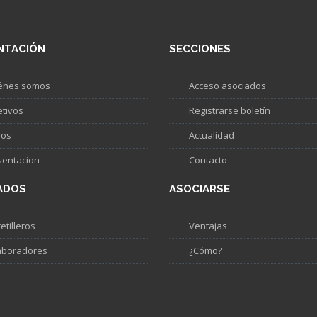
NTACIÓN
SECCIONES
énes somos
Acceso asociados
etivos
Registrarse boletín
ros
Actualidad
sentacion
Contacto
ADOS
ASOCIARSE
etilleros
Ventajas
aboradores
¿Cómo?