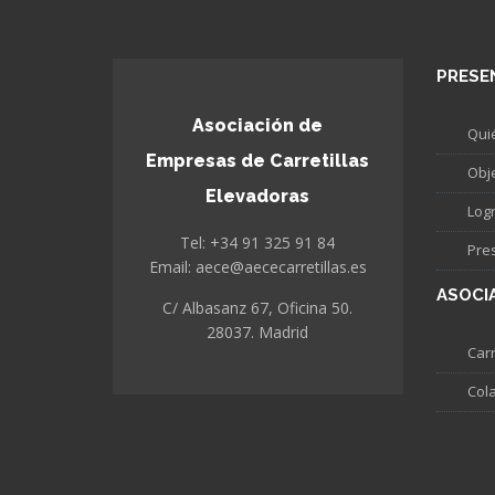
PRESE
Asociación de
Qui
Empresas de Carretillas
Obj
Elevadoras
Log
Tel: +34 91 325 91 84
Pre
Email: aece@aececarretillas.es
ASOCI
C/ Albasanz 67, Oficina 50.
28037. Madrid
Carr
Col