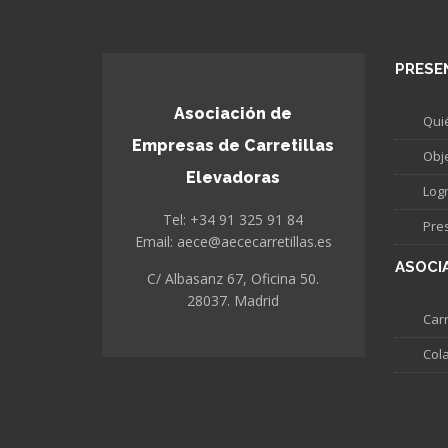
PRESE
Asociación de
Qui
Empresas de Carretillas
Obj
Elevadoras
Log
Tel: +34 91 325 91 84
Pre
Email: aece@aececarretillas.es
ASOCI
C/ Albasanz 67, Oficina 50.
28037. Madrid
Carr
Col