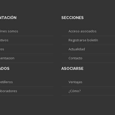
NTACIÓN
SECCIONES
énes somos
Acceso asociados
etivos
Registrarse boletín
ros
Actualidad
sentacion
Contacto
ADOS
ASOCIARSE
etilleros
Ventajas
aboradores
¿Cómo?