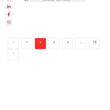
‹
1
2
3
4
…
18
›