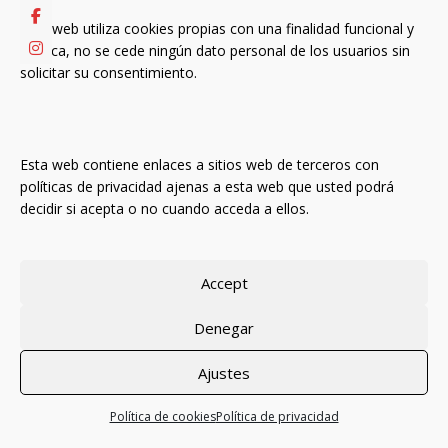
Esta web utiliza cookies propias con una finalidad funcional y
técnica, no se cede ningún dato personal de los usuarios sin
Acceso usuarios
solicitar su consentimiento.
Esta página es de uso exclusivo para usuarios, por favor si
está interesado en nuestros contenidos y/o servicios,
contacte con
aece@aececarretillas.es
.
Esta web contiene enlaces a sitios web de terceros con
políticas de privacidad ajenas a esta web que usted podrá
Error
: el campo del nombre de usuario está vacío.
decidir si acepta o no cuando acceda a ellos.
Error
: el campo de la contraseña está vacío.
Accept
Nombre de usuario o correo electrónico
Denegar
Contraseña
Ajustes
Política de cookies
Política de privacidad
Recuérdame