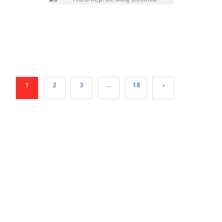
1
2
3
…
18
›