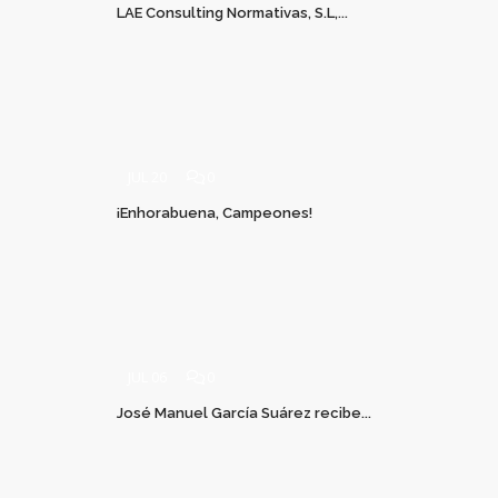
LAE Consulting Normativas, S.L,...
JUL 20
0
¡Enhorabuena, Campeones!
JUL 06
0
José Manuel García Suárez recibe...