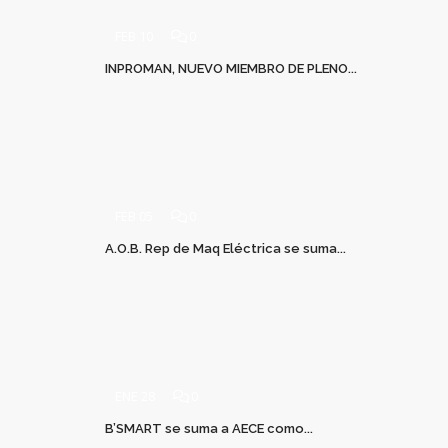
FEB 10
0
INPROMAN, NUEVO MIEMBRO DE PLENO...
FEB 05
0
A.O.B. Rep de Maq Eléctrica se suma...
ENE 28
0
B’SMART se suma a AECE como...