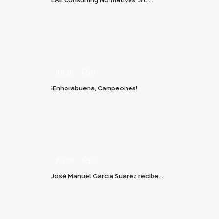
LAE Consulting Normativas, S.L,...
JUL 20
0
¡Enhorabuena, Campeones!
JUL 06
0
José Manuel García Suárez recibe...