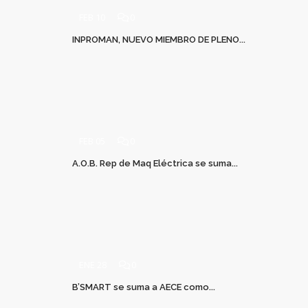
FEB 10
0
INPROMAN, NUEVO MIEMBRO DE PLENO...
FEB 05
0
A.O.B. Rep de Maq Eléctrica se suma...
ENE 28
0
B’SMART se suma a AECE como...