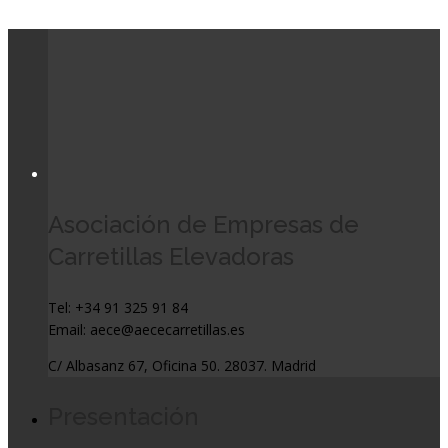
Asociación de Empresas de
Carretillas Elevadoras
Tel: +34 91 325 91 84
Email: aece@aececarretillas.es
C/ Albasanz 67, Oficina 50. 28037. Madrid
Presentación