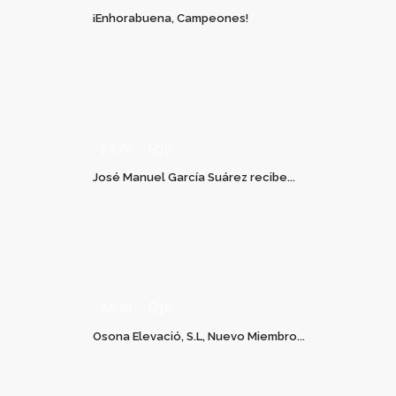
¡Enhorabuena, Campeones!
JUL 06
0
José Manuel García Suárez recibe...
JUL 03
0
Osona Elevació, S.L, Nuevo Miembro...