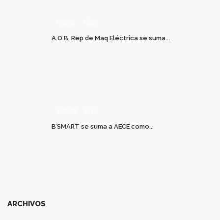
FEB 05
0
A.O.B. Rep de Maq Eléctrica se suma...
ENE 28
0
B’SMART se suma a AECE como...
ARCHIVOS