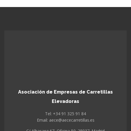
Asociación de Empresas de Carretillas
Elevadoras
Tel: +34 91 325 91 84
Email: aece@aececarretillas.es
C/ Albasanz 67, Oficina 50. 28037. Madrid