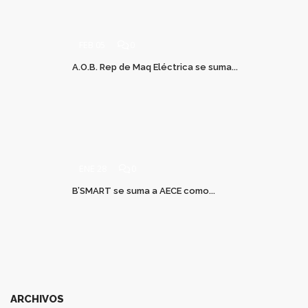
FEB 05
0
A.O.B. Rep de Maq Eléctrica se suma...
ENE 28
0
B’SMART se suma a AECE como...
ARCHIVOS