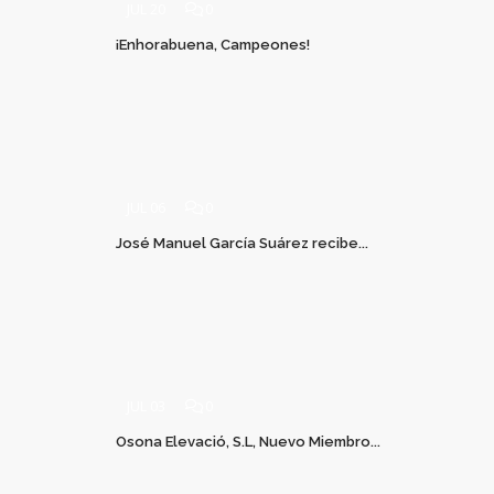
JUL 20
0
¡Enhorabuena, Campeones!
JUL 06
0
José Manuel García Suárez recibe...
JUL 03
0
Osona Elevació, S.L, Nuevo Miembro...