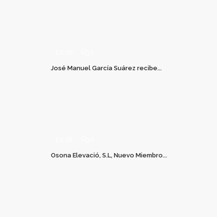
JUL 06
0
José Manuel García Suárez recibe...
JUL 03
0
Osona Elevació, S.L, Nuevo Miembro...