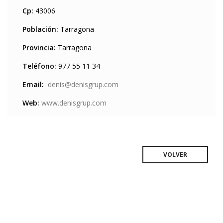
Cp:
43006
Población:
Tarragona
Provincia:
Tarragona
Teléfono:
977 55 11 34
Email:
denis@denisgrup.com
Web:
www.denisgrup.com
VOLVER