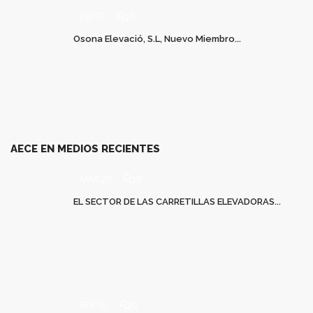
JUL 03
0
Osona Elevació, S.L, Nuevo Miembro...
AECE EN MEDIOS RECIENTES
MAR 20
0
EL SECTOR DE LAS CARRETILLAS ELEVADORAS...
FEB 10
0