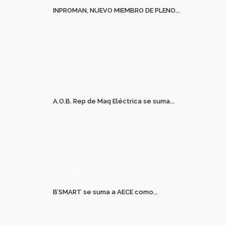
INPROMAN, NUEVO MIEMBRO DE PLENO...
FEB 05
0
A.O.B. Rep de Maq Eléctrica se suma...
ENE 28
0
B’SMART se suma a AECE como...