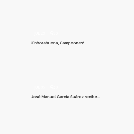
JUL 20
0
¡Enhorabuena, Campeones!
JUL 06
0
José Manuel García Suárez recibe...