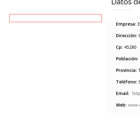
Datos d
Empresa:
E
Dirección:
C
Cp:
45280
Población:
Provincia:
T
Teléfono:
9
Email:
fel
Web:
www.e