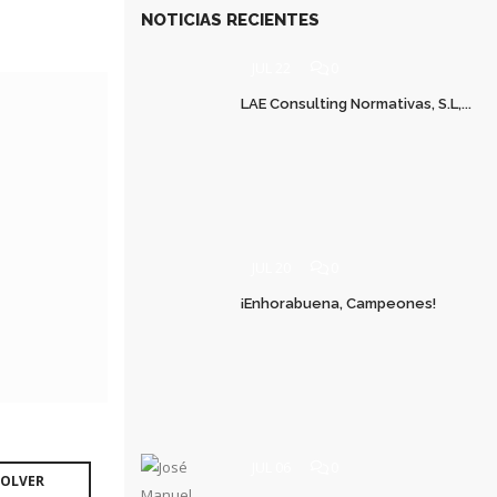
NOTICIAS RECIENTES
JUL 22
0
LAE Consulting Normativas, S.L,...
JUL 20
0
¡Enhorabuena, Campeones!
JUL 06
0
OLVER