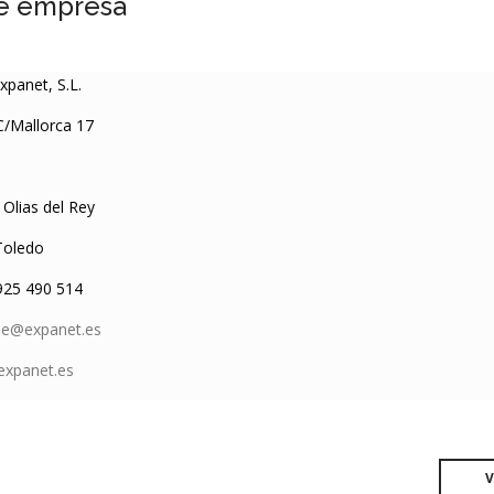
e empresa
xpanet, S.L.
/Mallorca 17
Olias del Rey
oledo
25 490 514
ipe@expanet.es
xpanet.es
V