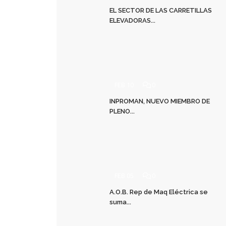
EL SECTOR DE LAS CARRETILLAS
ELEVADORAS...
FEB 10
0
INPROMAN, NUEVO MIEMBRO DE
PLENO...
FEB 05
0
A.O.B. Rep de Maq Eléctrica se
suma...