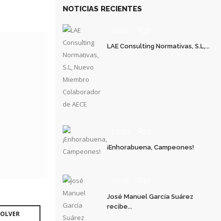
NOTICIAS RECIENTES
JUL 22
0
LAE Consulting Normativas, S.L,...
JUL 20
0
¡Enhorabuena, Campeones!
JUL 06
0
José Manuel García Suárez
recibe...
OLVER