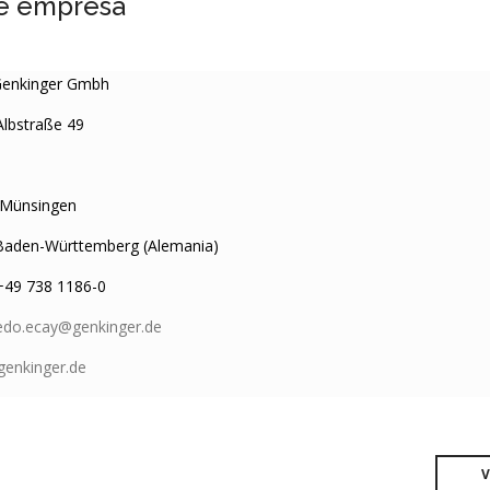
e empresa
enkinger Gmbh
lbstraße 49
5
Münsingen
aden-Württemberg (Alemania)
49 738 1186-0
redo.ecay@genkinger.de
enkinger.de
V