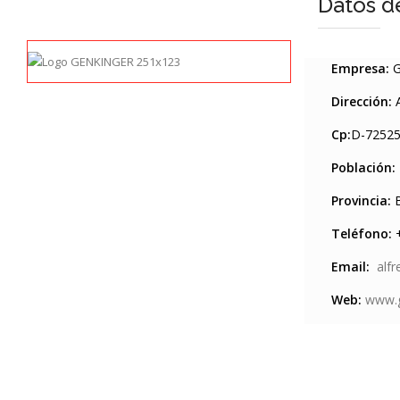
Datos d
Empresa:
G
Dirección:
A
Cp:
D-7252
Población:
Provincia:
B
Teléfono:
+
Email:
alf
Web:
www.g