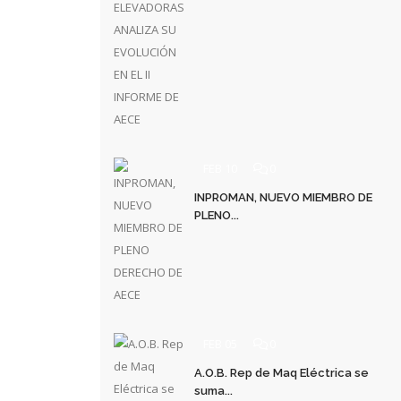
FEB 10
0
INPROMAN, NUEVO MIEMBRO DE
PLENO...
FEB 05
0
A.O.B. Rep de Maq Eléctrica se
suma...