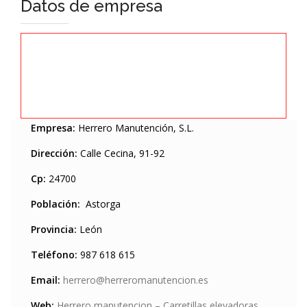
Datos de empresa
Empresa:
Herrero Manutención, S.L.
Dirección:
Calle Cecina, 91-92
Cp:
24700
Población:
Astorga
Provincia:
León
Teléfono:
987 618 615
Email:
herrero@herreromanutencion.es
Web:
Herrero manutencion – Carretillas elevadoras