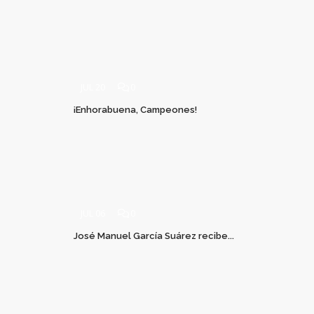
JUL 20
0
¡Enhorabuena, Campeones!
JUL 06
0
José Manuel García Suárez recibe...