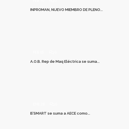
FEB 10
0
INPROMAN, NUEVO MIEMBRO DE PLENO...
FEB 05
0
A.O.B. Rep de Maq Eléctrica se suma...
ENE 28
0
B’SMART se suma a AECE como...