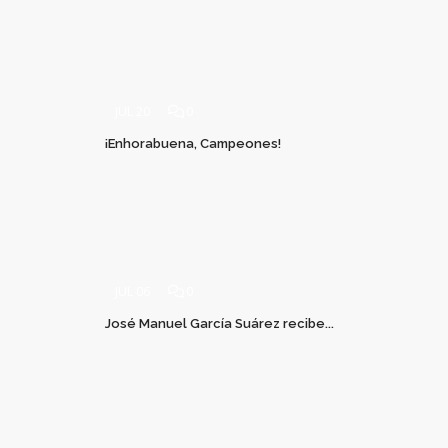
JUL 20
0
¡Enhorabuena, Campeones!
JUL 06
0
José Manuel García Suárez recibe...