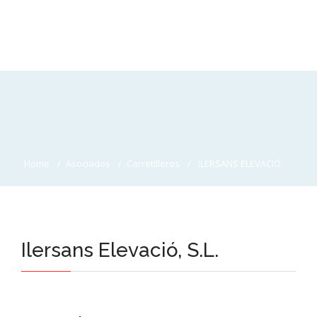
Home
Asociados
Carretilleros
ILERSANS ELEVACIÓ
Ilersans Elevació, S.L.