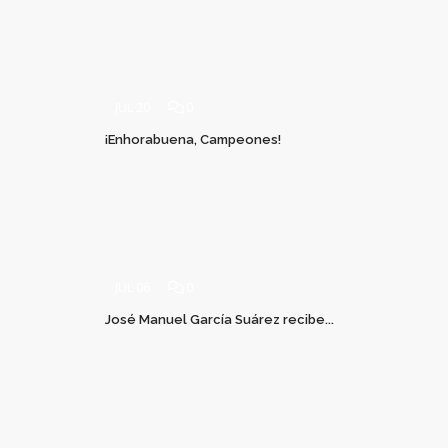
JUL 20
0
¡Enhorabuena, Campeones!
JUL 06
0
José Manuel García Suárez recibe...