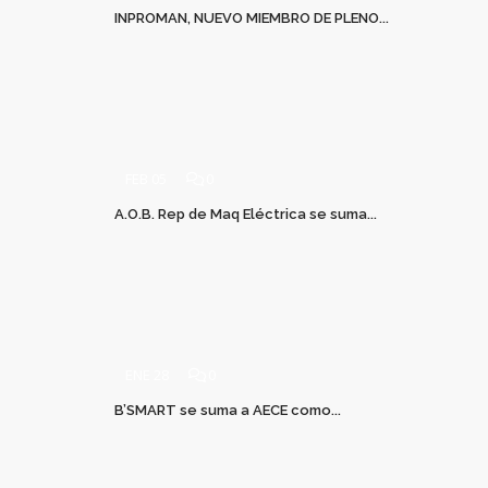
INPROMAN, NUEVO MIEMBRO DE PLENO...
FEB 05
0
A.O.B. Rep de Maq Eléctrica se suma...
ENE 28
0
B’SMART se suma a AECE como...