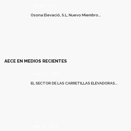
JUL 03
0
Osona Elevació, S.L, Nuevo Miembro...
AECE EN MEDIOS RECIENTES
MAR 20
0
EL SECTOR DE LAS CARRETILLAS ELEVADORAS...
FEB 10
0