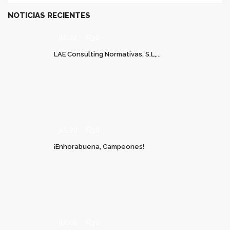
NOTICIAS RECIENTES
JUL 22
0
LAE Consulting Normativas, S.L,...
JUL 20
0
¡Enhorabuena, Campeones!
JUL 06
0