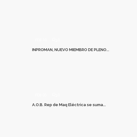
FEB 10
0
INPROMAN, NUEVO MIEMBRO DE PLENO...
FEB 05
0
A.O.B. Rep de Maq Eléctrica se suma...