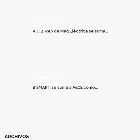
FEB 05
0
A.O.B. Rep de Maq Eléctrica se suma...
ENE 28
0
B’SMART se suma a AECE como...
ARCHIVOS