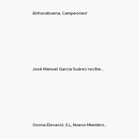
JUL 20
0
¡Enhorabuena, Campeones!
JUL 06
0
José Manuel García Suárez recibe...
JUL 03
0
Osona Elevació, S.L, Nuevo Miembro...