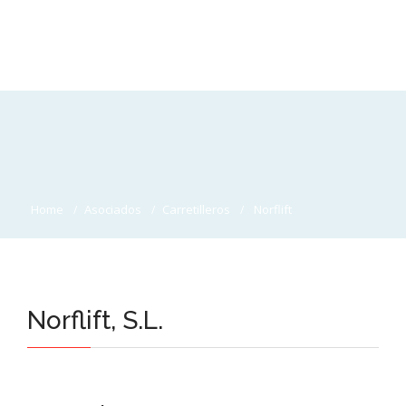
Home
Asociados
Carretilleros
Norflift
Norflift, S.L.