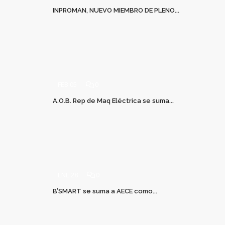
INPROMAN, NUEVO MIEMBRO DE PLENO...
FEB 05
0
A.O.B. Rep de Maq Eléctrica se suma...
ENE 28
0
B’SMART se suma a AECE como...