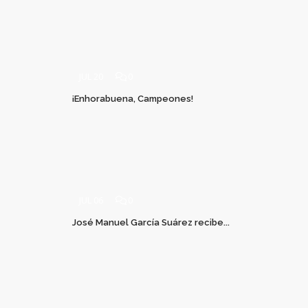
JUL 20
0
¡Enhorabuena, Campeones!
JUL 06
0
José Manuel García Suárez recibe...