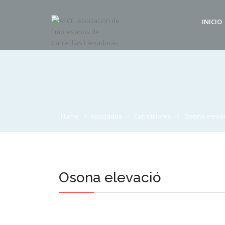
INICIO
Home
Asociados
Carretilleros
Osona eleva
Osona elevació