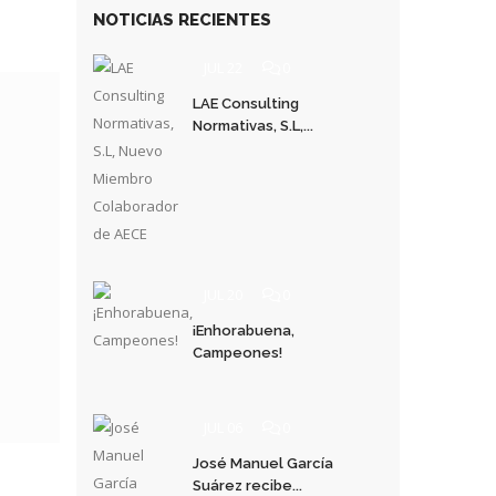
NOTICIAS RECIENTES
JUL 22
0
LAE Consulting
Normativas, S.L,...
JUL 20
0
¡Enhorabuena,
Campeones!
JUL 06
0
José Manuel García
Suárez recibe...