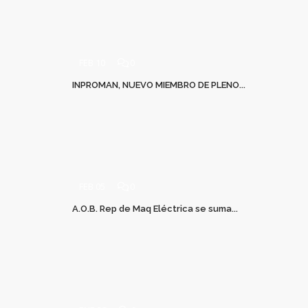
FEB 10
0
INPROMAN, NUEVO MIEMBRO DE PLENO...
FEB 05
0
A.O.B. Rep de Maq Eléctrica se suma...