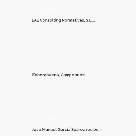
JUL 22
0
LAE Consulting Normativas, S.L,...
JUL 20
0
¡Enhorabuena, Campeones!
JUL 06
0
José Manuel García Suárez recibe...