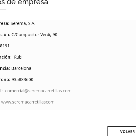
os de empresa
resa:
Serema, S.A.
cción:
C/Compositor Verdi, 90
08191
ación:
Rubi
ncia:
Barcelona
fono:
935883600
il:
comercial@seremacarretillas.com
:
www.seremacarretillascom
VOLVER