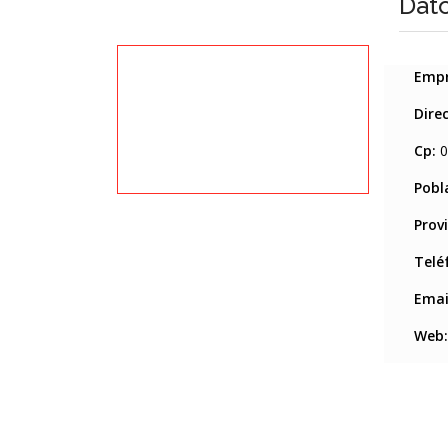
Dat
Emp
Dire
Cp:
Pobl
Provi
Telé
Ema
Web