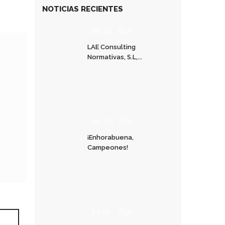
NOTICIAS RECIENTES
JUL 22
0
LAE Consulting
Normativas, S.L,...
JUL 20
0
¡Enhorabuena,
Campeones!
JUL 06
0