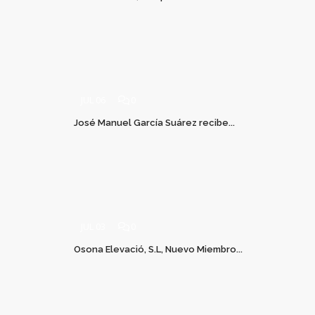
JUL 06
0
José Manuel García Suárez recibe...
JUL 03
0
Osona Elevació, S.L, Nuevo Miembro...