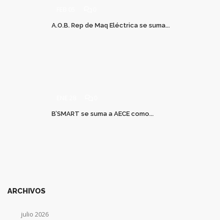
FEB 05
0
A.O.B. Rep de Maq Eléctrica se suma...
ENE 28
0
B’SMART se suma a AECE como...
ARCHIVOS
julio 2026