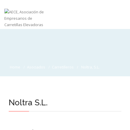
Home
Asociados
Carretilleros
Noltra, S.L.
Noltra S.L.