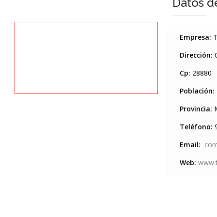
Datos d
Empresa:
T
Dirección:
C
Cp:
28880
Población:
Provincia:
M
Teléfono:
9
Email:
com
Web:
www.t