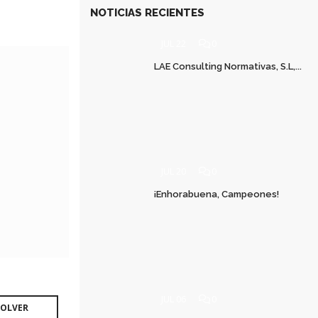
NOTICIAS RECIENTES
JUL 22
0
LAE Consulting Normativas, S.L,...
JUL 20
0
¡Enhorabuena, Campeones!
JUL 06
0
OLVER