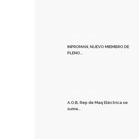
FEB 10
0
INPROMAN, NUEVO MIEMBRO DE
PLENO...
FEB 05
0
A.O.B. Rep de Maq Eléctrica se
suma...