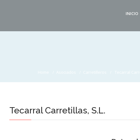
INICIO
Home
Asociados
Carretilleros
Tecarral Carre
Tecarral Carretillas, S.L.