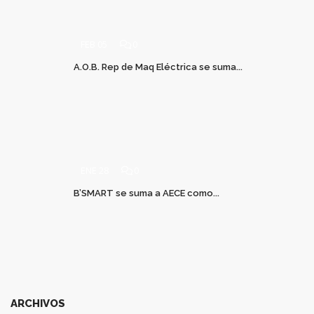
FEB 05
0
A.O.B. Rep de Maq Eléctrica se suma...
ENE 28
0
B’SMART se suma a AECE como...
ARCHIVOS