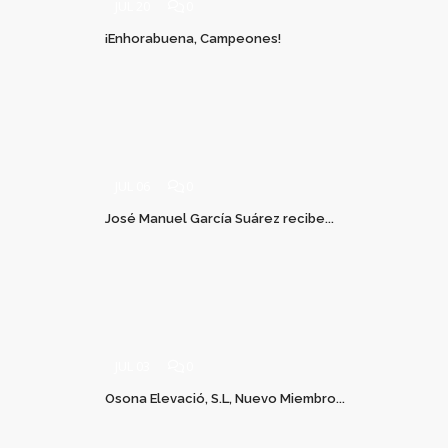
JUL 20
0
¡Enhorabuena, Campeones!
JUL 06
0
José Manuel García Suárez recibe...
JUL 03
0
Osona Elevació, S.L, Nuevo Miembro...