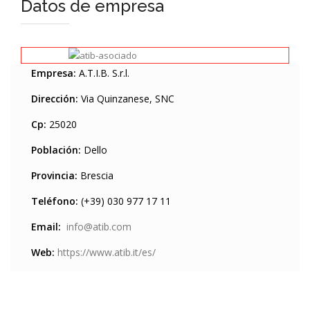
Datos de empresa
Empresa:
A.T.I.B. S.r.l.
Dirección:
Via Quinzanese, SNC
Cp:
25020
Población:
Dello
Provincia:
Brescia
Teléfono:
(+39) 030 977 17 11
Email:
info@atib.com
Web:
https://www.atib.it/es/