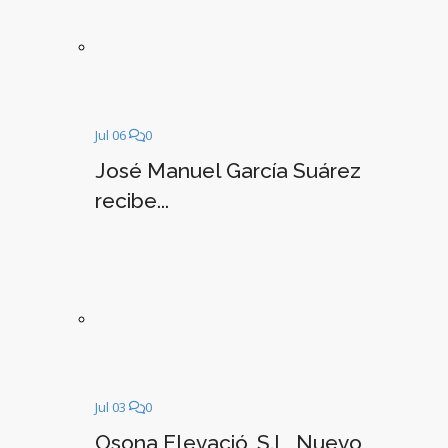
Jul 06
0
José Manuel García Suárez
recibe...
Jul 03
0
Osona Elevació, S.L, Nuevo