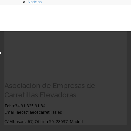
Noticias
Asociación de Empresas de
Carretillas Elevadoras
Tel: +34 91 325 91 84
Email: aece@aececarretillas.es
C/ Albasanz 67, Oficina 50. 28037. Madrid