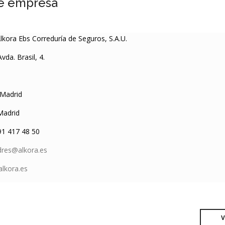
e empresa
lkora Ebs Correduría de Seguros, S.A.U.
vda. Brasil, 4.
Madrid
adrid
1 417 48 50
dres@alkora.es
lkora.es
V