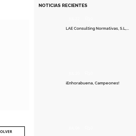
NOTICIAS RECIENTES
JUL 22
0
LAE Consulting Normativas, S.L,...
JUL 20
0
¡Enhorabuena, Campeones!
JUL 06
0
OLVER