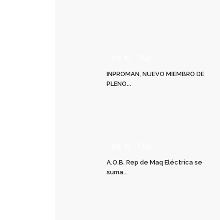
FEB 10
0
INPROMAN, NUEVO MIEMBRO DE
PLENO...
FEB 05
0
A.O.B. Rep de Maq Eléctrica se
suma...