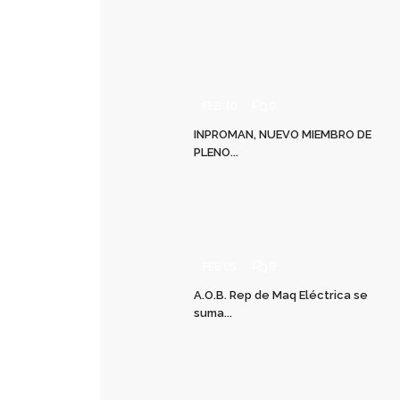
FEB 10
0
INPROMAN, NUEVO MIEMBRO DE
PLENO...
FEB 05
0
A.O.B. Rep de Maq Eléctrica se
suma...