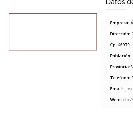
Datos d
Empresa:
Á
Dirección:
C
Cp:
46970
Población:
Provincia:
V
Teléfono:
9
Email:
jos
Web:
http:/