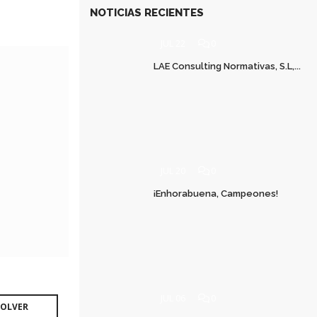
NOTICIAS RECIENTES
JUL 22
0
LAE Consulting Normativas, S.L,...
JUL 20
0
¡Enhorabuena, Campeones!
JUL 06
0
OLVER