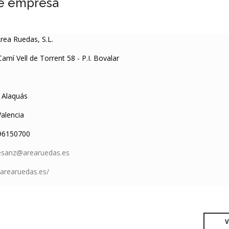
e empresa
rea Ruedas, S.L.
amí Vell de Torrent 58 - P.I. Bovalar
Alaquás
alencia
6150700
esanz@arearuedas.es
/arearuedas.es/
V