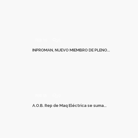
FEB 10
0
INPROMAN, NUEVO MIEMBRO DE PLENO...
FEB 05
0
A.O.B. Rep de Maq Eléctrica se suma...