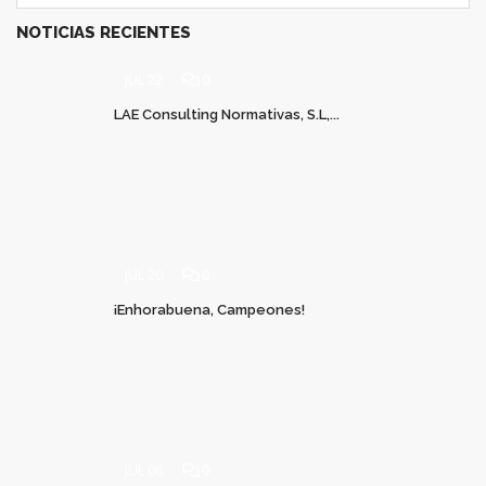
NOTICIAS RECIENTES
JUL 22
0
LAE Consulting Normativas, S.L,...
JUL 20
0
¡Enhorabuena, Campeones!
JUL 06
0