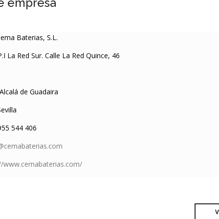
e empresa
ema Baterias, S.L.
.I La Red Sur. Calle La Red Quince, 46
Alcalá de Guadaira
evilla
55 544 406
o@cemabaterias.com
://www.cemabaterias.com/
V