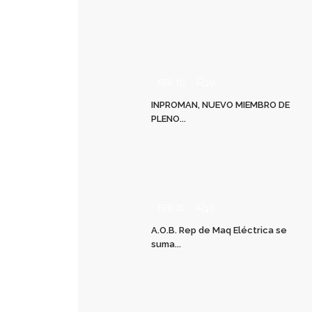
FEB 10
0
INPROMAN, NUEVO MIEMBRO DE
PLENO...
FEB 05
0
A.O.B. Rep de Maq Eléctrica se
suma...