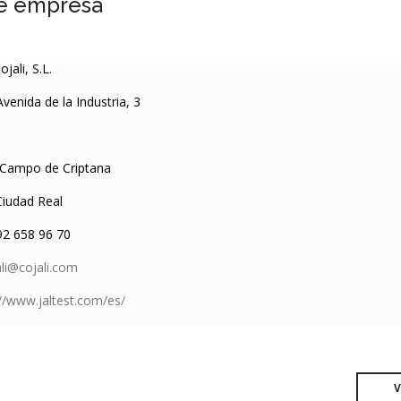
e empresa
ojali, S.L.
Avenida de la Industria, 3
Campo de Criptana
iudad Real
2 658 96 70
ali@cojali.com
://www.jaltest.com/es/
V