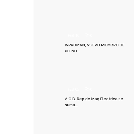
FEB 10
0
INPROMAN, NUEVO MIEMBRO DE
PLENO...
FEB 05
0
A.O.B. Rep de Maq Eléctrica se
suma...