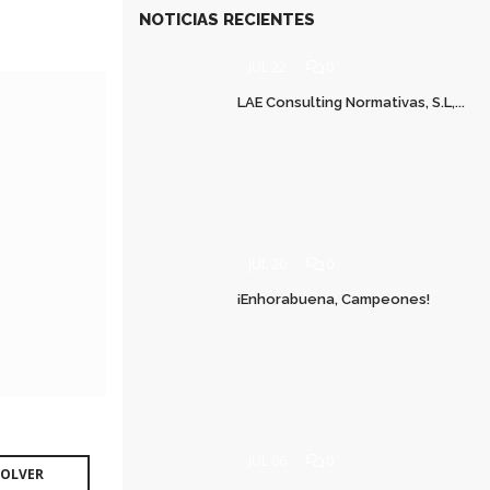
NOTICIAS RECIENTES
JUL 22
0
LAE Consulting Normativas, S.L,...
JUL 20
0
¡Enhorabuena, Campeones!
JUL 06
0
OLVER