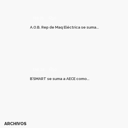
FEB 05
0
A.O.B. Rep de Maq Eléctrica se suma...
ENE 28
0
B’SMART se suma a AECE como...
ARCHIVOS