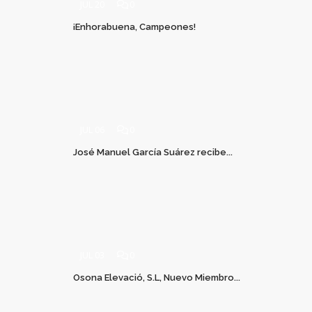
JUL 20
0
¡Enhorabuena, Campeones!
JUL 06
0
José Manuel García Suárez recibe...
JUL 03
0
Osona Elevació, S.L, Nuevo Miembro...