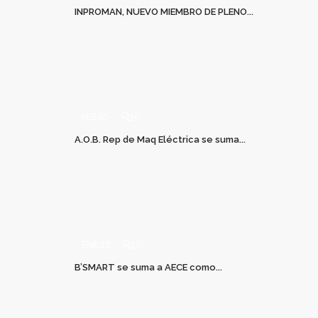
INPROMAN, NUEVO MIEMBRO DE PLENO...
FEB 05
0
A.O.B. Rep de Maq Eléctrica se suma...
ENE 28
0
B’SMART se suma a AECE como...