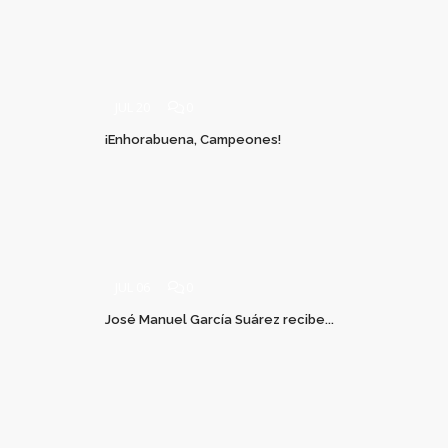
JUL 20
0
¡Enhorabuena, Campeones!
JUL 06
0
José Manuel García Suárez recibe...