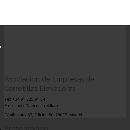
Asociación de Empresas de
Carretillas Elevadoras
Tel: +34 91 325 91 84
Email: aece@aececarretillas.es
C/ Albasanz 67, Oficina 50. 28037. Madrid
Presentación