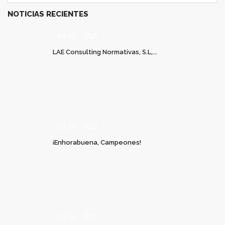
NOTICIAS RECIENTES
JUL 22
0
LAE Consulting Normativas, S.L,...
JUL 20
0
¡Enhorabuena, Campeones!
JUL 06
0