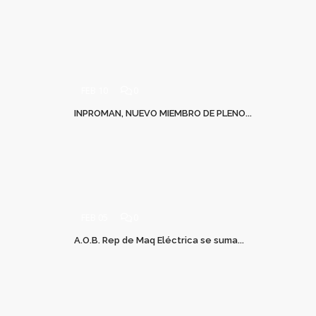
FEB 10
0
INPROMAN, NUEVO MIEMBRO DE PLENO...
FEB 05
0
A.O.B. Rep de Maq Eléctrica se suma...