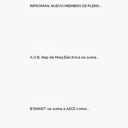
INPROMAN, NUEVO MIEMBRO DE PLENO...
FEB 05
0
A.O.B. Rep de Maq Eléctrica se suma...
ENE 28
0
B’SMART se suma a AECE como...