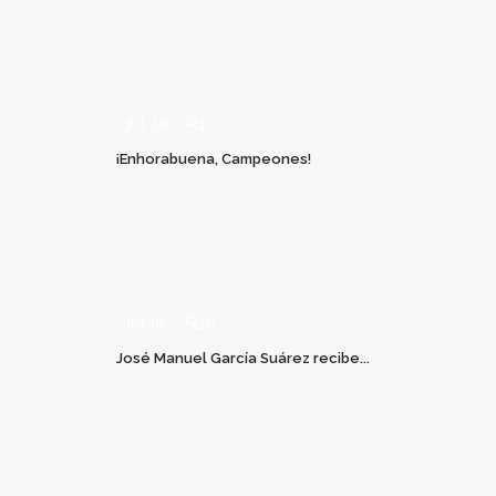
JUL 20
0
¡Enhorabuena, Campeones!
JUL 06
0
José Manuel García Suárez recibe...