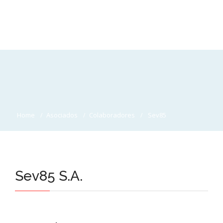
Home
Asociados
Colaboradores
Sev85
Sev85 S.A.