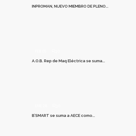
INPROMAN, NUEVO MIEMBRO DE PLENO...
FEB 05
0
A.O.B. Rep de Maq Eléctrica se suma...
ENE 28
0
B’SMART se suma a AECE como...