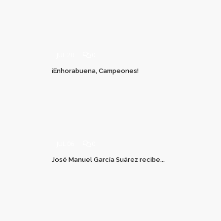
JUL 20
0
¡Enhorabuena, Campeones!
JUL 06
0
José Manuel García Suárez recibe...