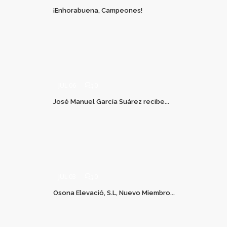
¡Enhorabuena, Campeones!
JUL 06
0
José Manuel García Suárez recibe...
JUL 03
0
Osona Elevació, S.L, Nuevo Miembro...