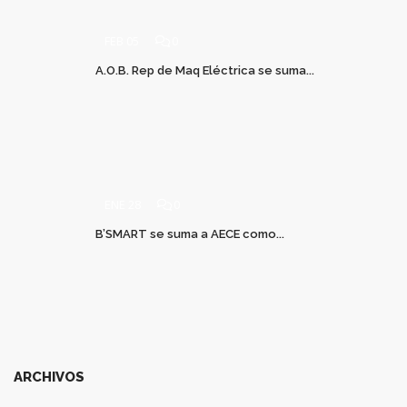
FEB 05
0
A.O.B. Rep de Maq Eléctrica se suma...
ENE 28
0
B’SMART se suma a AECE como...
ARCHIVOS