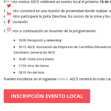
Por este motivo AECE celebrará un evento local el próximo
16 de 
El evento consistirá en una reunión de proximidad donde realizar «
encuentro participará la Junta Directiva, los socios de la zona y l
a la asociación.
Dejamos a continuación un resumen de la programación:
16:00. Recepción y
networking
16:15. AECE. Asociación de Empresas de Carretillas Elevadoras.
Secretario General de AECE
16.45. Visita Zona Demo
17:30. Vino de Honor
18:15. Fin del Acto
Pueden inscribirse en el siguiente
enlace
. AECE remitirá en todo ca
INSCRIPCIÓN EVENTO LOCAL