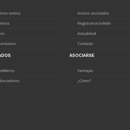
énes somos
Acceso asociados
etivos
Registrarse boletín
ros
Actualidad
sentacion
Contacto
ADOS
ASOCIARSE
etilleros
Ventajas
aboradores
¿Cómo?