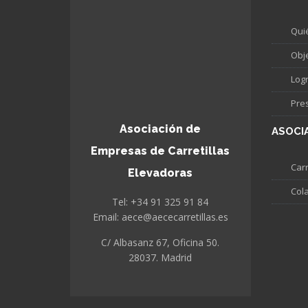
Qui
Obj
Log
Pre
Asociación de
ASOCI
Empresas de Carretillas
Carr
Elevadoras
Col
Tel: +34 91 325 91 84
Email: aece@aececarretillas.es
C/ Albasanz 67, Oficina 50.
28037. Madrid