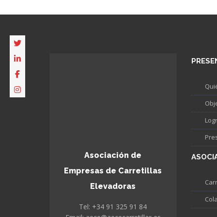
PRESE
Qui
Obj
Log
Pre
Asociación de
ASOCI
Empresas de Carretillas
Carr
Elevadoras
Col
Tel: +34 91 325 91 84