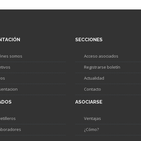
NTACIÓN
SECCIONES
énes somos
Acceso asociados
etivos
Registrarse boletín
ros
Actualidad
sentacion
Contacto
ADOS
ASOCIARSE
etilleros
Ventajas
aboradores
¿Cómo?