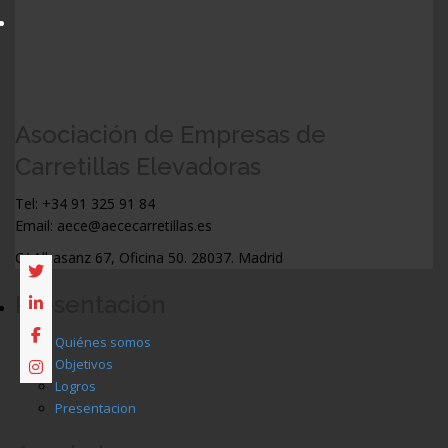
Asociación de Empresas de
Carretillas Elevadoras
Tel: +34 91 325 91 84
Email: aece@aececarretillas.es
C/ Albasanz 67, Oficina 50. 28037. Madrid
Presentación
Quiénes somos
Objetivos
Logros
Presentacion