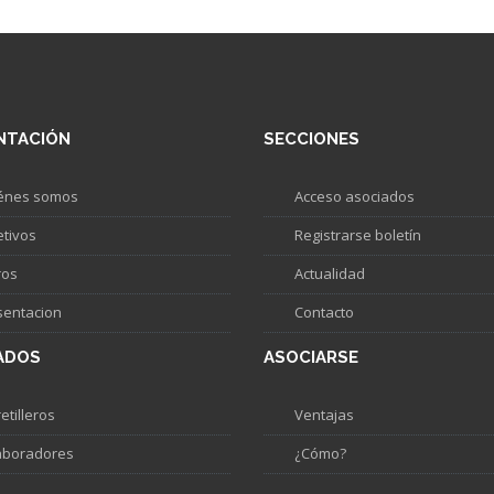
NTACIÓN
SECCIONES
énes somos
Acceso asociados
etivos
Registrarse boletín
ros
Actualidad
sentacion
Contacto
ADOS
ASOCIARSE
etilleros
Ventajas
aboradores
¿Cómo?